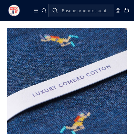
Inicio
The London Sock Exchange
Sporting Heroes
THE SCUBA