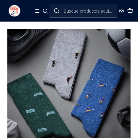
Inicio
The London Sock Exchange
Sporting Heroes
THE FOOTBALLER'S GIFT BOX