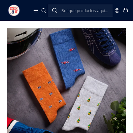
Inicio
The London Sock Exchange
Sporting Heroes
THE GRAND PRIX GIFT BOX