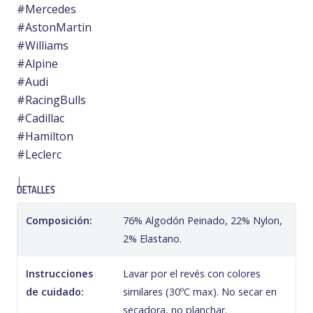
#Mercedes
#AstonMartin
#Williams
#Alpine
#Audi
#RacingBulls
#Cadillac
#Hamilton
#Leclerc
|
DETALLES
Composición:
76% Algodón Peinado, 22% Nylon,
2% Elastano.
Instrucciones
Lavar por el revés con colores
de cuidado:
similares (30ºC max). No secar en
secadora, no planchar.