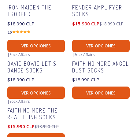
IRON MAIDEN THE
FENDER AMPLIFYER
Agotado
TROOPER
SOCKS
$18.990 CLP
$15.990 CLP
$18.990 CLP
5.0
VER OPCIONES
VER OPCIONES
|
Sock Affairs
|
Sock Affairs
Agotado
Agotado
DAVID BOWIE LET'S
FAITH NO MORE ANGEL
DANCE SOCKS
DUST SOCKS
$18.990 CLP
$18.990 CLP
VER OPCIONES
VER OPCIONES
|
Sock Affairs
-16%
OFF
FAITH NO MORE THE
Agotado
REAL THING SOCKS
$15.990 CLP
$18.990 CLP