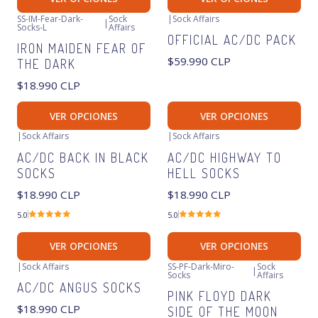
SS-IM-Fear-Dark-
Sock
|
Sock Affairs
|
Socks-L
Affairs
OFFICIAL AC/DC PACK
IRON MAIDEN FEAR OF
$59.990 CLP
THE DARK
$18.990 CLP
VER OPCIONES
VER OPCIONES
|
Sock Affairs
|
Sock Affairs
AC/DC BACK IN BLACK
AC/DC HIGHWAY TO
SOCKS
HELL SOCKS
$18.990 CLP
$18.990 CLP
5.0
5.0
VER OPCIONES
VER OPCIONES
|
Sock Affairs
SS-PF-Dark-Miro-
Sock
|
Socks
Affairs
-26%
OFF
AC/DC ANGUS SOCKS
PINK FLOYD DARK
$18.990 CLP
SIDE OF THE MOON