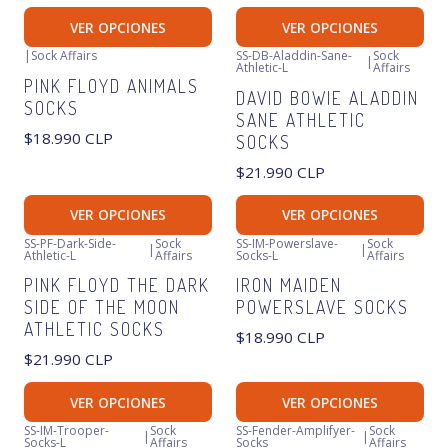
VER OPCIONES
VER OPCIONES
|
Sock Affairs
SS-DB-Aladdin-Sane-
Sock
|
Athletic-L
Affairs
PINK FLOYD ANIMALS
DAVID BOWIE ALADDIN
SOCKS
SANE ATHLETIC
$18.990 CLP
SOCKS
$21.990 CLP
VER OPCIONES
VER OPCIONES
SS-PF-Dark-Side-
Sock
SS-IM-Powerslave-
Sock
|
|
Athletic-L
Affairs
Socks-L
Affairs
PINK FLOYD THE DARK
IRON MAIDEN
SIDE OF THE MOON
POWERSLAVE SOCKS
ATHLETIC SOCKS
$18.990 CLP
$21.990 CLP
VER OPCIONES
VER OPCIONES
SS-IM-Trooper-
Sock
SS-Fender-Amplifyer-
Sock
|
|
Socks-L
Affairs
Socks
Affairs
-16%
OFF
Agotado