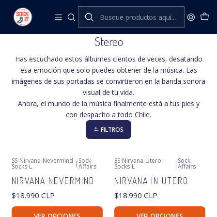
Inicio
Sock Affairs
Stereo
Stereo
Has escuchado estos álbumes cientos de veces, desatando
esa emoción que solo puedes obtener de la música. Las
imágenes de sus portadas se convirtieron en la banda sonora
visual de tu vida.
Ahora, el mundo de la música finalmente está a tus pies y
con despacho a todo Chile.
FILTROS
SS-Nirvana-Nevermind-
Sock
SS-Nirvana-Utero-
Sock
|
|
Socks-L
Affairs
Socks-L
Affairs
NIRVANA NEVERMIND
NIRVANA IN UTERO
$18.990 CLP
$18.990 CLP
VER OPCIONES
VER OPCIONES