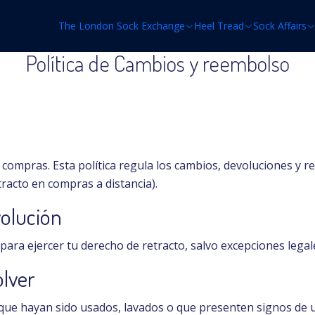
Inicio
Política de Cambios y reembolso
The London Sock Exchange
Heel Tread
Sock Affairs
Política de Cambios y reembolso
compras. Esta política regula los cambios, devoluciones y 
racto en compras a distancia).
volución
para ejercer tu derecho de retracto, salvo excepciones legal
olver
 que hayan sido usados, lavados o que presenten signos de 