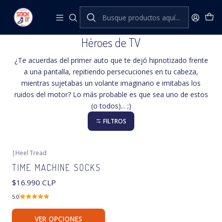
Inicio
Heel Tread
Héroes de TV
Héroes de TV
¿Te acuerdas del primer auto que te dejó hipnotizado frente
a una pantalla, repitiendo persecuciones en tu cabeza,
mientras sujetabas un volante imaginario e imitabas los
ruidos del motor? Lo más probable es que sea uno de estos
(o todos)... ;)
FILTROS
|
Heel Tread
TIME MACHINE SOCKS
$16.990 CLP
5.0
VER OPCIONES