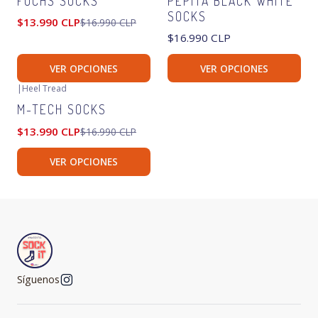
FUCHS SOCKS
PEPITA BLACK WHITE
Agotado
SOCKS
$13.990 CLP
$16.990 CLP
$16.990 CLP
VER OPCIONES
VER OPCIONES
|
Heel Tread
-18%
OFF
M-TECH SOCKS
Agotado
$13.990 CLP
$16.990 CLP
VER OPCIONES
Síguenos