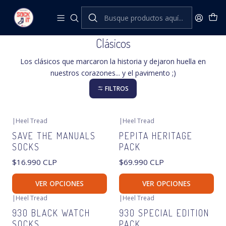
Inicio
Heel Tread
Clásicos
Clásicos
Los clásicos que marcaron la historia y dejaron huella en
nuestros corazones... y el pavimento ;)
FILTROS
|
Heel Tread
|
Heel Tread
SAVE THE MANUALS
PEPITA HERITAGE
SOCKS
PACK
$16.990 CLP
$69.990 CLP
VER OPCIONES
VER OPCIONES
|
Heel Tread
|
Heel Tread
930 BLACK WATCH
930 SPECIAL EDITION
SOCKS
PACK