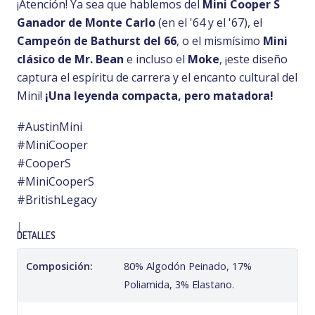
¡Atención! Ya sea que hablemos del
Mini Cooper S
Ganador de Monte Carlo
(en el '64 y el '67), el
Campeón de Bathurst del 66
, o el mismísimo
Mini
clásico de Mr. Bean
e incluso el
Moke
, ¡este diseño
captura el espíritu de carrera y el encanto cultural del
Mini!
¡Una leyenda compacta, pero matadora!
#AustinMini
#MiniCooper
#CooperS
#MiniCooperS
#BritishLegacy
|
DETALLES
Composición:
80% Algodón Peinado, 17%
Poliamida, 3% Elastano.