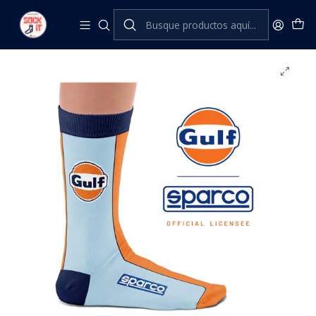
Inicio
Heel Tread
Marca
Porsche
SPARCO GULF SOCKS