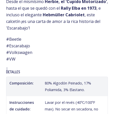
Desde el mismísimo
Herbie, el 'Cupido Motorizado'
,
hasta el que se quedó con el
Rally Elba en 1973
, e
incluso el elegante
Hebmüller Cabriolet
, este
calcetín ¡es una carta de amor a la rica historia del
'Escarabajo'!
#Beetle
#Escarabajo
#Volkswagen
#VW
|
DETALLES
Composición:
80% Algodón Peinado, 17%
Poliamida, 3% Elastano.
Instrucciones
Lavar por el revés (40ºC/100ºF
de cuidado:
max). No secar en secadora, no