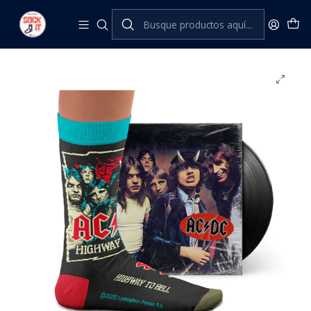
Inicio
Sock Affairs
Stereo
AC/DC
AC/DC HIGHWAY TO HELL SOCKS