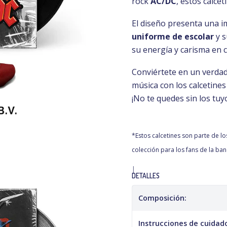
rock
AC/DC
, estos calce
El diseño presenta una i
uniforme de escolar
y s
su energía y carisma en c
Conviértete en un verdad
música con los calcetine
¡No te quedes sin los tuy
*Estos calcetines son parte de lo
colección para los fans de la ban
|
DETALLES
Composición:
Instrucciones de cuidad