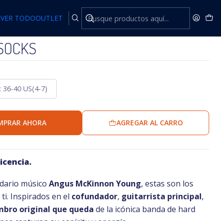
VER TODO
OUTLET
SOCKS
 36-40 US(4-7)
MPRAR AHORA
AGREGAR AL CARRO
icencia.
endario músico
Angus McKinnon Young
, estas son los
 ti. Inspirados en el
cofundador
,
guitarrista principal
,
mbro original que queda
de la icónica banda de hard