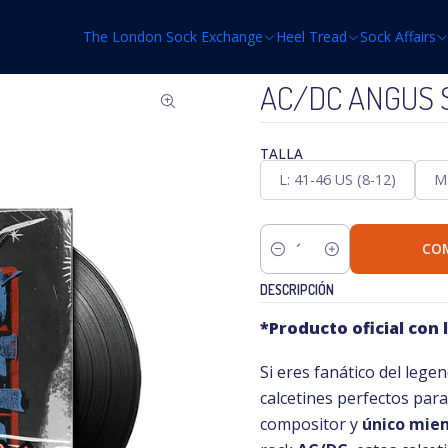
Inicio
Sock Affairs
Stereo
AC/DC
AC/DC ANGUS SOCKS
The London Sock Exchange
Heel Tread
Sock Affairs
AC/DC ANGUS 
TALLA
L: 41-46 US (8-12)
M:
CO
Cantidad
DESCRIPCIÓN
*Producto oficial con l
Si eres fanático del leg
calcetines perfectos para
compositor y
único mie