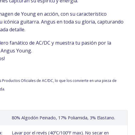
tines capturan su espíritu y energía.
magen de Young en acción, con su característico
u icónica guitarra. Angus en toda su gloria, capturando
ada detalle.
ero fanático de AC/DC y muestra tu pasión por la
s Angus Young.
os!
s Productos Oficiales de AC/DC, lo que los convierte en una pieza de
da.
80% Algodón Peinado, 17% Poliamida, 3% Elastano.
o:
Lavar por el revés (40ºC/100ºF max). No secar en