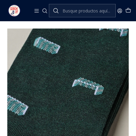
Inicio
The London Sock Exchange
Sporting Heroes
THE GOAL