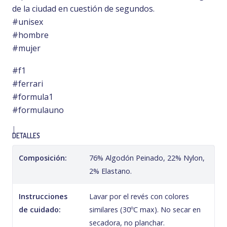
de la ciudad en cuestión de segundos.
#unisex
#hombre
#mujer
#f1
#ferrari
#formula1
#formulauno
|
DETALLES
Composición:
76% Algodón Peinado, 22% Nylon,
2% Elastano.
Instrucciones
Lavar por el revés con colores
de cuidado:
similares (30ºC max). No secar en
secadora, no planchar.