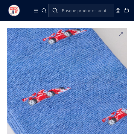
Inicio
The London Sock Exchange
Sporting Heroes
THE GRID