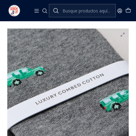
Inicio
The London Sock Exchange
Globetrotting
THE MOTOR