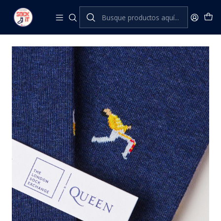
Inicio
The London Sock Exchange
The Queen Collection
FREDDIE MERCURY 86' - QUEEN