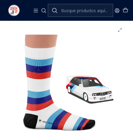
Inicio
Heel Tread
Marca
BMW
E30 SOCKS